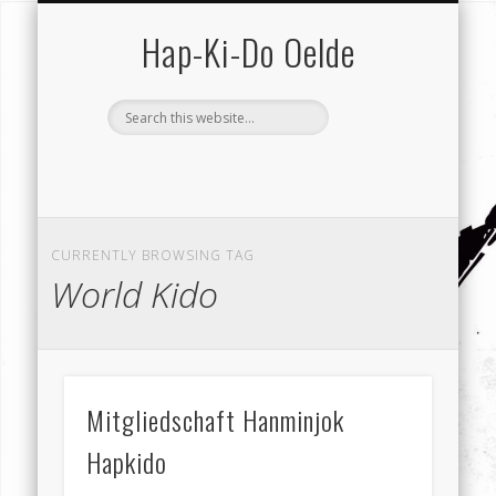
SCHUTZ VOR GEWALT
VEREIN (GESAMT)
KONTAKT …
HAP-KI-DO
TRAINING
TERMINE
SERVICE
VEREIN
HOME
Hap-Ki-Do Oelde
CURRENTLY BROWSING TAG
World Kido
Mitgliedschaft Hanminjok
Hapkido