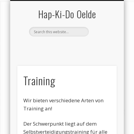
SCHUTZ VOR GEWALT
VEREIN (GESAMT)
KONTAKT …
HAP-KI-DO
TRAINING
TERMINE
SERVICE
VEREIN
HOME
Hap-Ki-Do Oelde
Training
Wir bieten verschiedene Arten von
Training an!
Der Schwerpunkt liegt auf dem
Selbstverteidigungstraining für alle