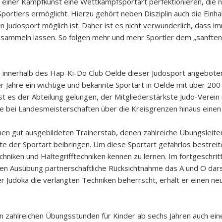
 einer Kampfkunst eine Wettkampfsportart perfektionieren, die 
ortlers ermöglicht. Hierzu gehört neben Disziplin auch die Einha
 Judosport möglich ist. Daher ist es nicht verwunderlich, dass im
 sammeln lassen. So folgen mehr und mehr Sportler dem „sanften
en innerhalb des Hap-Ki-Do Club Oelde dieser Judosport angeboten
 Jahre ein wichtige und bekannte Sportart in Oelde mit über 200
t es der Abteilung gelungen, der Mitgliederstärkste Judo-Verei
olge bei Landesmeisterschaften über die Kreisgrenzen hinaus ein
nen gut ausgebildeten Trainerstab, denen zahlreiche Übungsleiter
tte der Sportart beibringen. Um diese Sportart gefahrlos bestreit
echniken und Haltegrifftechniken kennen zu lernen. Im fortgesch
en Ausübung partnerschaftliche Rücksichtnahme das A und O darst
Judoka die verlangten Techniken beherrscht, erhält er einen neu
en zahlreichen Übungsstunden für Kinder ab sechs Jahren auch ein