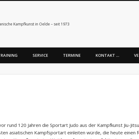
anische Kampfkunst in Oelde – seit 1973
TRAINING
SERVICE
TERMINE
KONTAKT …
VE
vor rund 120 Jahren die Sportart Judo aus der Kampfkunst Jiu-Jits
ten asiatischen Kampfsportart einleiten würde, die heute einen 