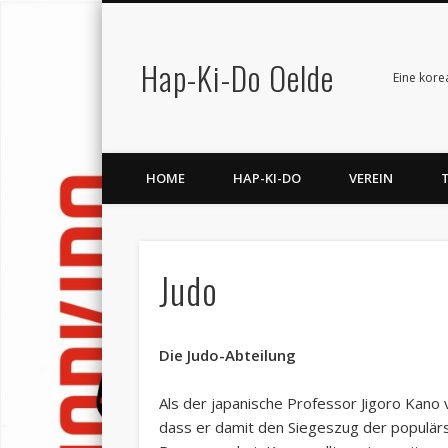
Hap-Ki-Do Oelde
Facebook
Vimeo
LinkedIn
Eine kore
HOME
HAP-KI-DO
VEREIN
Judo
Die Judo-Abteilung
Als der japanische Professor Jigoro Kano 
dass er damit den Siegeszug der populärs