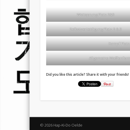
Weitsprung Platz 2&3
Selbstverteidigung Platz 2 & 3
Kampf Platz
Allgemeine Waffenform
Did you like this article? Share it with your friends!
© 2026 Hap-Ki-Do Oelde