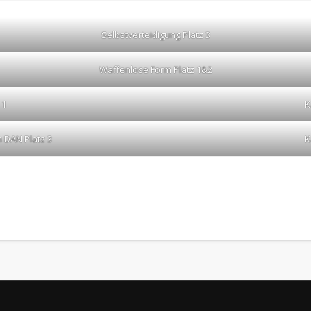
Selbstverteidigung Platz 3
Waffenlose Form Platz 1&2
 1
K
 DAN Platz 3
K