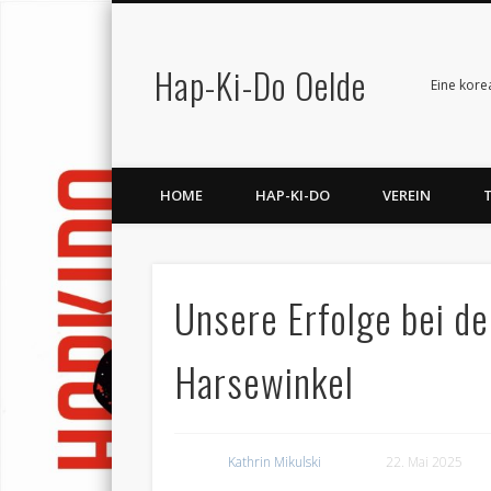
Hap-Ki-Do Oelde
Facebook
Vimeo
LinkedIn
Eine kore
HOME
HAP-KI-DO
VEREIN
Unsere Erfolge bei d
Harsewinkel
Kathrin Mikulski
22. Mai 2025