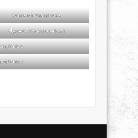
Selbstverteidigung Platz 3
Allgemeine Waffenform Platz 3
ampf Platz 2
ampf Platz 2