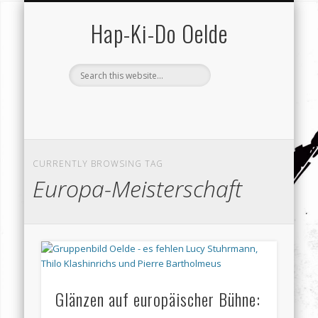
SCHUTZ VOR GEWALT
VEREIN (GESAMT)
KONTAKT …
HAP-KI-DO
TRAINING
TERMINE
SERVICE
VEREIN
HOME
Hap-Ki-Do Oelde
CURRENTLY BROWSING TAG
Europa-Meisterschaft
Glänzen auf europäischer Bühne: