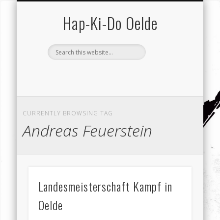
SCHUTZ VOR GEWALT
VEREIN (GESAMT)
KONTAKT …
HAP-KI-DO
TRAINING
TERMINE
SERVICE
VEREIN
HOME
Hap-Ki-Do Oelde
CURRENTLY BROWSING TAG
Andreas Feuerstein
Landesmeisterschaft Kampf in
Oelde