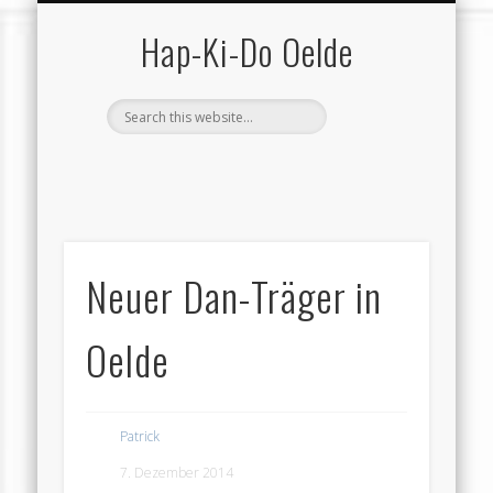
SCHUTZ VOR GEWALT
VEREIN (GESAMT)
KONTAKT …
HAP-KI-DO
TRAINING
TERMINE
SERVICE
VEREIN
HOME
Hap-Ki-Do Oelde
Neuer Dan-Träger in
Oelde
Patrick
7. Dezember 2014