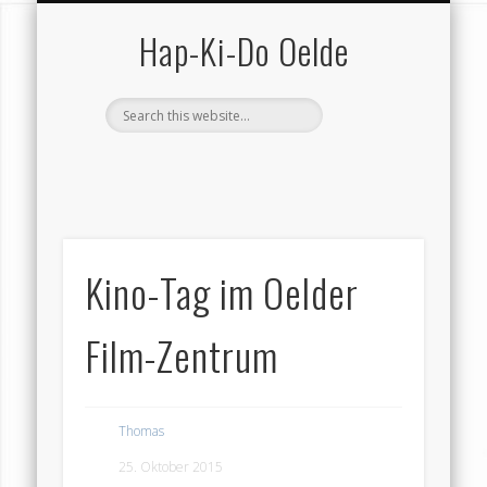
SCHUTZ VOR GEWALT
VEREIN (GESAMT)
KONTAKT …
HAP-KI-DO
TRAINING
TERMINE
SERVICE
VEREIN
HOME
Hap-Ki-Do Oelde
Kino-Tag im Oelder
Film-Zentrum
Thomas
25. Oktober 2015