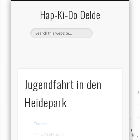
SCHUTZ VOR GEWALT
VEREIN (GESAMT)
KONTAKT …
HAP-KI-DO
TRAINING
TERMINE
SERVICE
VEREIN
HOME
Hap-Ki-Do Oelde
Jugendfahrt in den
Heidepark
Thomas
17. Oktober 2017