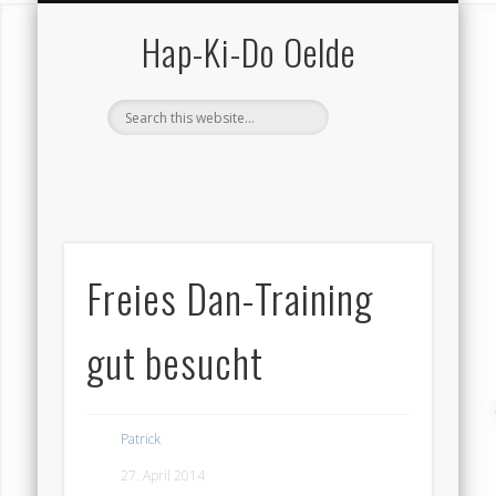
SCHUTZ VOR GEWALT
VEREIN (GESAMT)
KONTAKT …
HAP-KI-DO
TRAINING
TERMINE
SERVICE
VEREIN
HOME
Hap-Ki-Do Oelde
Freies Dan-Training
gut besucht
Patrick
27. April 2014