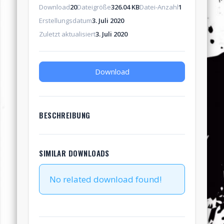
Download
20
Dateigröße
326.04 KB
Datei-Anzahl
1
Erstellungsdatum
3. Juli 2020
Zuletzt aktualisiert
3. Juli 2020
Download
BESCHREIBUNG
SIMILAR DOWNLOADS
No related download found!