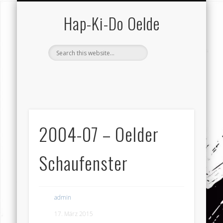
SCHUTZ VOR GEWALT
VEREIN (GESAMT)
KONTAKT …
HAP-KI-DO
TRAINING
TERMINE
SERVICE
VEREIN
HOME
Hap-Ki-Do Oelde
2004-07 – Oelder
Schaufenster
admin
17. März 2015