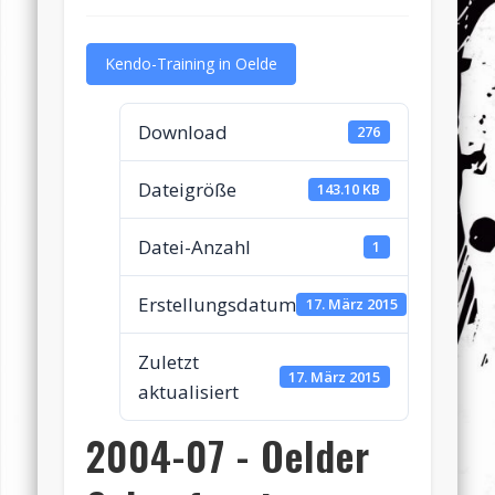
Kendo-Training in Oelde
Download
276
Dateigröße
143.10 KB
Datei-Anzahl
1
Erstellungsdatum
17. März 2015
Zuletzt
17. März 2015
aktualisiert
2004-07 - Oelder