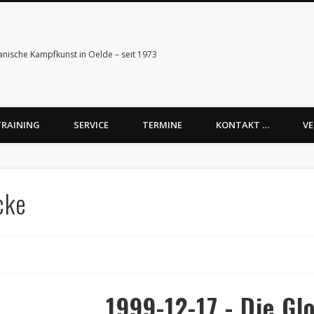
anische Kampfkunst in Oelde – seit 1973
TRAINING
SERVICE
TERMINE
KONTAKT …
VE
cke
1999-12-17 - Die Gl