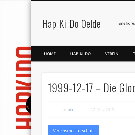
Hap-Ki-Do Oelde
Facebook
Vimeo
LinkedIn
Eine kore
HOME
HAP-KI-DO
VEREIN
1999-12-17 – Die Glo
admin
17. März 2015
Vereinsmeisterschaft