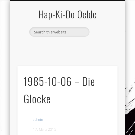
SCHUTZ VOR GEWALT
VEREIN (GESAMT)
KONTAKT …
HAP-KI-DO
TRAINING
TERMINE
SERVICE
VEREIN
HOME
Hap-Ki-Do Oelde
1985-10-06 – Die
Glocke
admin
17. März 2015