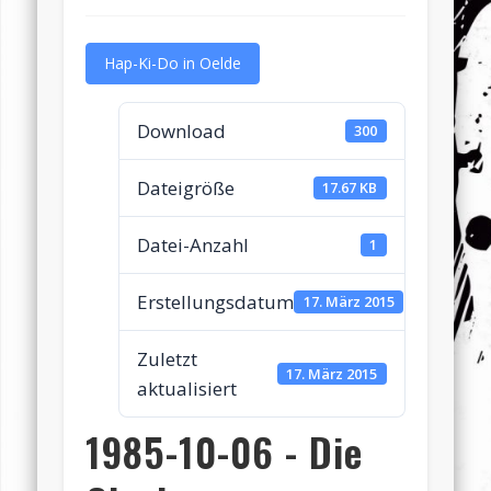
Hap-Ki-Do in Oelde
Download
300
Dateigröße
17.67 KB
Datei-Anzahl
1
Erstellungsdatum
17. März 2015
Zuletzt
17. März 2015
aktualisiert
1985-10-06 - Die