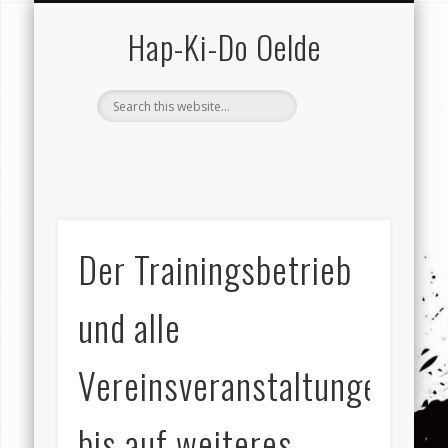
SCHUTZ VOR GEWALT
VEREIN (GESAMT)
KONTAKT …
HAP-KI-DO
TRAINING
TERMINE
SERVICE
VEREIN
HOME
Hap-Ki-Do Oelde
Der Trainingsbetrieb
und alle
Vereinsveranstaltungen
bis auf weiteres