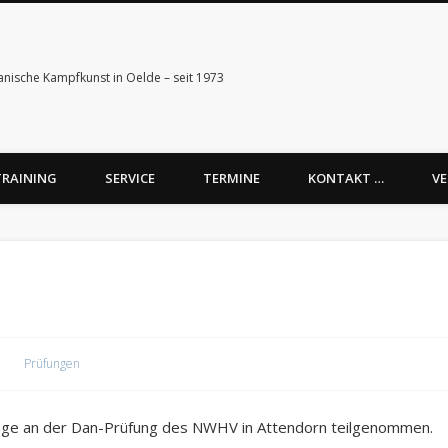
anische Kampfkunst in Oelde – seit 1973
TRAINING
SERVICE
TERMINE
KONTAKT …
VE
Prüfungen
linge an der Dan-Prüfung des NWHV in Attendorn teilgenommen.