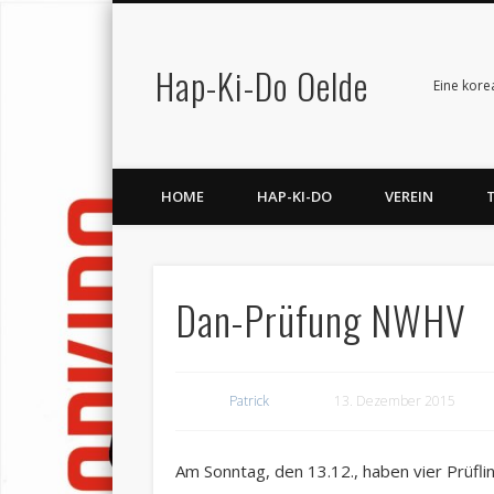
Hap-Ki-Do Oelde
Facebook
Vimeo
LinkedIn
Eine kore
HOME
HAP-KI-DO
VEREIN
Dan-Prüfung NWHV
Patrick
13. Dezember 2015
Am Sonntag, den 13.12., haben vier Prüf